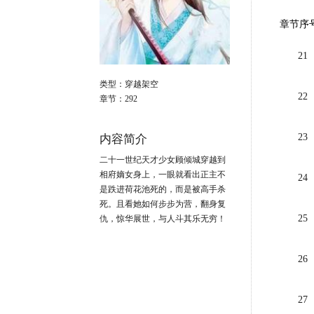
章节序
21
类型：
穿越架空
22
章节：
292
23
内容简介
二十一世纪天才少女顾倾城穿越到
相府嫡女身上，一眼就看出正主不
24
是跌进荷花池死的，而是被高手杀
死。且看她如何步步为营，翻身复
25
仇，惊华展世，与人斗其乐无穷！
26
27