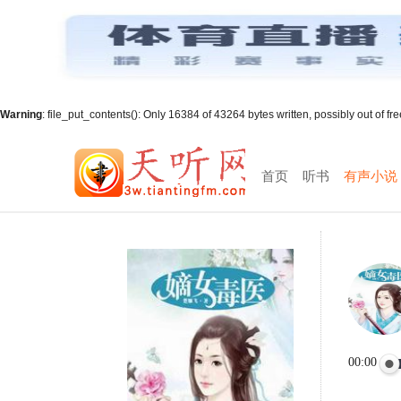
Warning
: file_put_contents(): Only 16384 of 43264 bytes written, possibly out of fr
首页
听书
有声小说
00:00