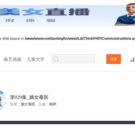
ee disk space in
/www/wwwroot/tiantingfm/www/Lib/ThinkPHP/Common/runtime.p
曲艺戏曲
儿童文学
第029集_嫡女毒医
原著：
嫡女毒医
主播：
曉夢